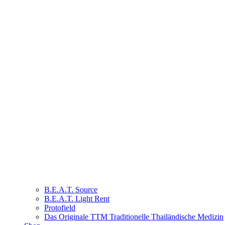
B.E.A.T. Source
B.E.A.T. Light Rent
Protofield
Das Originale TTM Traditionelle Thailändische Medizin