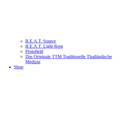
B.E.A.T. Source
B.E.A.T. Light Rent
Protofield
Das Originale TTM Traditionelle Thailändische
Medizin
Shop