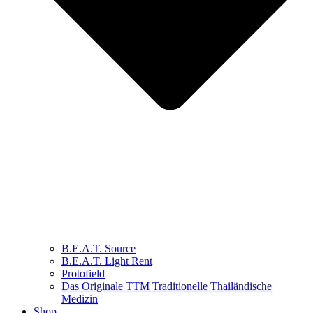
B.E.A.T. Source
B.E.A.T. Light Rent
Protofield
Das Originale TTM Traditionelle Thailändische
Medizin
Shop